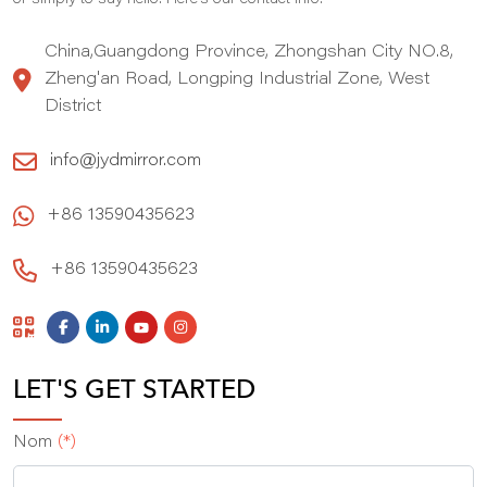
China,Guangdong Province, Zhongshan City NO.8,
Zheng'an Road, Longping Industrial Zone, West
District
info@jydmirror.com
+86 13590435623
+86 13590435623
LET'S GET STARTED
Nom
(*)