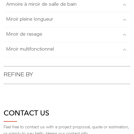
Armoire à miroir de salle de bain
Miroir pleine longueur
Miroir de rasage
Miroir multifonctionnel
REFINE BY
CONTACT US
Feel free to contact us with a project proposal, quote or estimation,
,
or simply to say hello. Here
s our contact info.