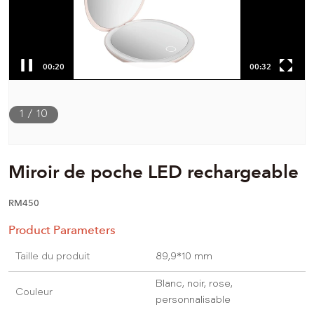
00:20
00:32
1
/
10
Miroir de poche LED rechargeable
RM450
Product Parameters
Taille du produit
89,9*10 mm
Blanc, noir, rose,
Couleur
personnalisable