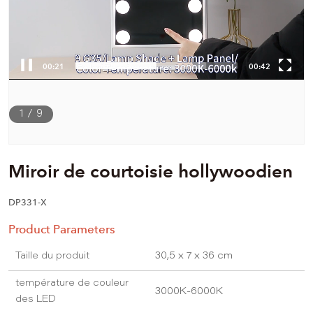
00:22
00:42
1
/
9
Miroir de courtoisie hollywoodien
DP331-X
Product Parameters
Taille du produit
30,5 x 7 x 36 cm
température de couleur
3000K-6000K
des LED