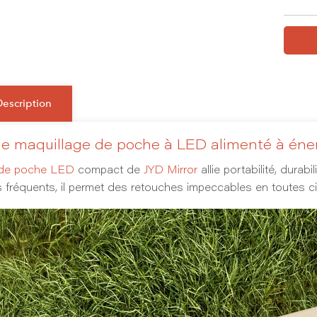
Description
de maquillage de poche à LED alimenté à éne
r de poche LED
compact de
JYD Mirror
allie portabilité, durab
 fréquents, il permet des retouches impeccables en toutes c