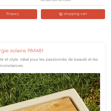
ou aux porte-clés.
Enquiry
shopping cart
rgie solaire RM481
ilité et style. Idéal pour les passionnés de beauté et les
irconstances.