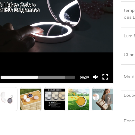
tempé
des 
Lumi
Chan
Matér
00:39
Loup
Fonct