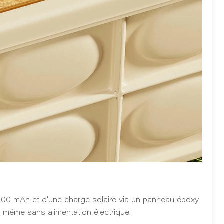
600 mAh et d'une charge solaire via un panneau époxy
ut, même sans alimentation électrique.